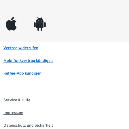
appleinc
android
Vertrag widerrufen
Mobilfunkvertrag kündigen
Kaffee-Abo kündigen
Service & Hilfe
Impressum
Datenschutz und Sicherheit