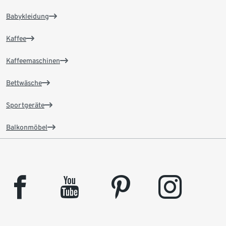
Babykleidung
Kaffee
Kaffeemaschinen
Bettwäsche
Sportgeräte
Balkonmöbel
facebook
youtube
pinterest
instagram