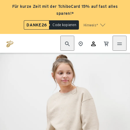
Für kurze Zeit mit der TchiboCard 15% auf fast alles
sparen!*
DANKE26
Code kopieren
Hinweis*