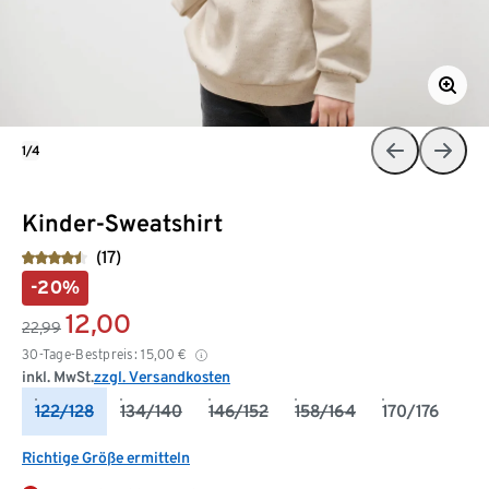
1/4
Kinder-Sweatshirt
(17)
-20%
12,00
22,99
30-Tage-Bestpreis:
15,00
€
inkl. MwSt.
zzgl. Versandkosten
122/128
134/140
146/152
158/164
170/176
Richtige Größe ermitteln