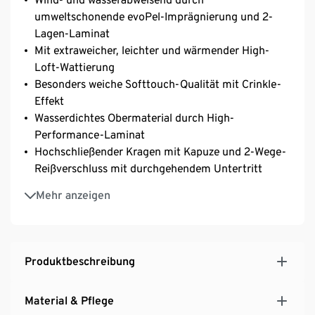
umweltschonende evoPel-Imprägnierung und 2-
Lagen-Laminat
Mit extraweicher, leichter und wärmender High-
Loft-Wattierung
Besonders weiche Softtouch-Qualität mit Crinkle-
Effekt
Wasserdichtes Obermaterial durch High-
Performance-Laminat
Hochschließender Kragen mit Kapuze und 2-Wege-
Reißverschluss mit durchgehendem Untertritt
Weitenverstellbare Kapuze mit Kordelzug
Mehr anzeigen
Elastische Armabschlüsse – weitenverstellbar durch
Reißverschluss am Unterarm
2 Reißverschluss-Eingrifftaschen und eine
Klettverschluss-Innentasche
Produktbeschreibung
Weitenverstellbarer Saum mit Kordelzug
Verlängerter, abgerundeter Saum hinten
Material & Pflege