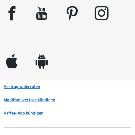
facebook
youtube
pinterest
instagram
appleinc
android
Vertrag widerrufen
Mobilfunkvertrag kündigen
Kaffee-Abo kündigen