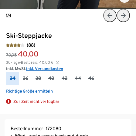
1/4
Ski-Steppjacke
(88)
40,00
79,95
30-Tage-Bestpreis:
40,00
€
inkl. MwSt.
inkl. Versandkosten
34
36
38
40
42
44
46
Richtige Größe ermitteln
Zur Zeit nicht verfügbar
Bestellnummer: 172080
Wind- und wasserabweisend durch