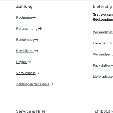
Zahlung
Lieferung
Gratisversan
Rechnung
Rücksendung
Ratenzahlung
Versandkost
Bankeinzug
Lieferzeit
Kreditkarte
Versandpart
Paypal
Packstation
Vorauskasse
Lieferadress
Zahlung in der Filiale
Service & Hilfe
TchiboCar