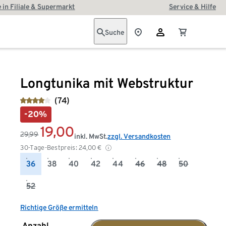
 in Filiale & Supermarkt
Service & Hilfe
Suche
Longtunika mit Webstruktur
(74)
-20%
19,00
29,99
inkl. MwSt.
zzgl. Versandkosten
30-Tage-Bestpreis:
24,00
€
36
38
40
42
44
46
48
50
52
Richtige Größe ermitteln
Anzahl