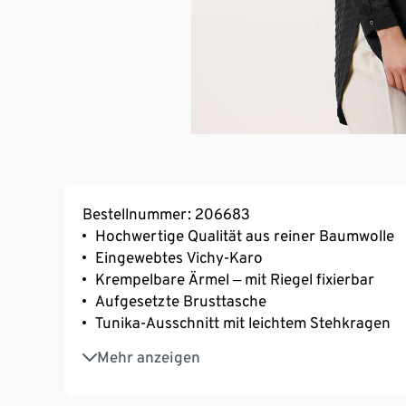
Bestellnummer: 206683
Hochwertige Qualität aus reiner Baumwolle
Eingewebtes Vichy-Karo
Krempelbare Ärmel ‒ mit Riegel fixierbar
Aufgesetzte Brusttasche
Tunika-Ausschnitt mit leichtem Stehkragen
Abgerundeter Saum mit verlängerter Rücken
Mehr anzeigen
Ärmelabschluss mit geknöpfter Manschette
Brustabnäher für eine optimale Passform