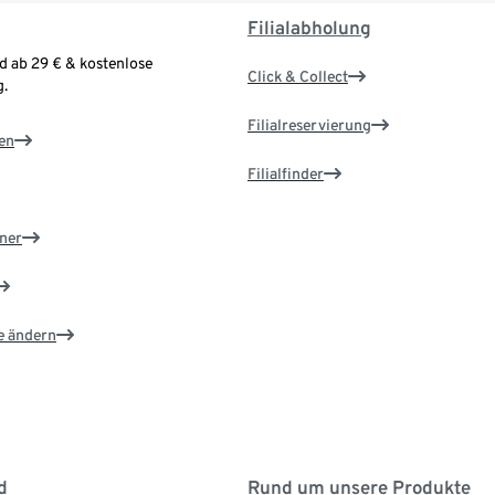
Filialabholung
d ab 29 € & kostenlose
Click & Collect
.
Filialreservierung
en
Filialfinder
ner
e ändern
d
Rund um unsere Produkte