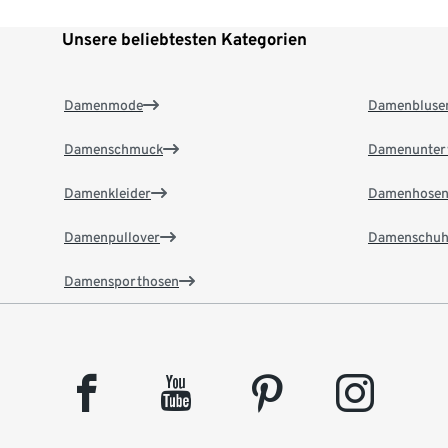
Unsere beliebtesten Kategorien
Damenmode
Damenbluse
Damenschmuck
Damenunter
Damenkleider
Damenhose
Damenpullover
Damenschuh
Damensporthosen
facebook
youtube
pinterest
instagram