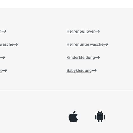
n
Herrenpullover
wäsche
Herrenunterwäsche
n
Kinderkleidung
e
Babykleidung
appleinc
android