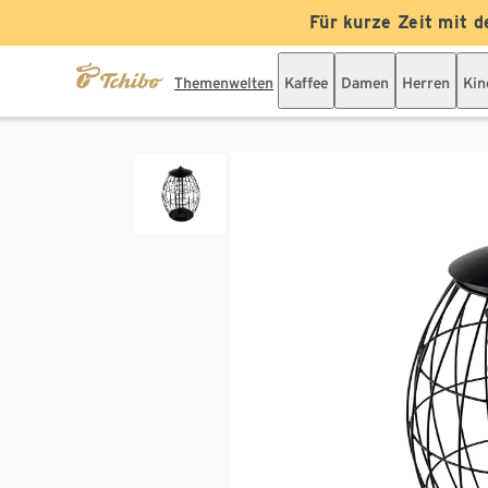
Für kurze Zeit mit d
Themenwelten
Kaffee
Damen
Herren
Kin