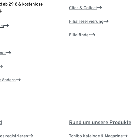
d ab 29 € & kostenlose
Click & Collect
.
Filialreservierung
en
Filialfinder
ner
e ändern
d
Rund um unsere Produkte
os registrieren
Tchibo Kataloge & Magazine