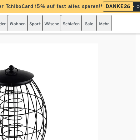
er TchiboCard 15% auf fast alles sparen!*
DANKE26
C
der
Wohnen
Sport
Wäsche
Schlafen
Sale
Mehr