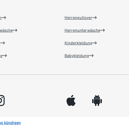
n
Herrenpullover
wäsche
Herrenunterwäsche
n
Kinderkleidung
e
Babykleidung
gram
appleinc
android
bo kündigen