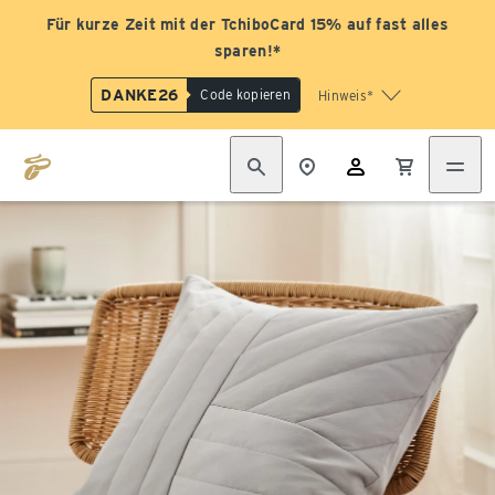
Für kurze Zeit mit der TchiboCard 15% auf fast alles
sparen!*
DANKE26
Code kopieren
Hinweis*