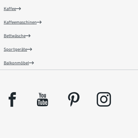
Kaffee
Kaffeemaschinen
Bettwäsche
Sportgeräte
Balkonmöbel
facebook
youtube
pinterest
instagram