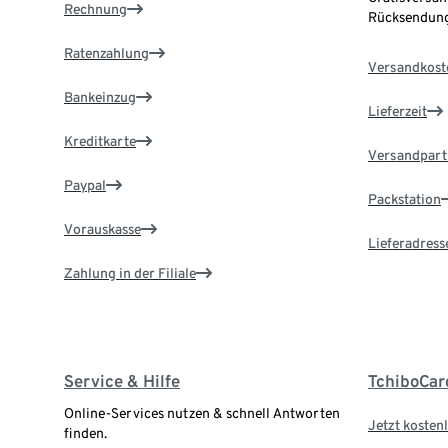
Rechnung
Rücksendung
Ratenzahlung
Versandkost
Bankeinzug
Lieferzeit
Kreditkarte
Versandpart
Paypal
Packstation
Vorauskasse
Lieferadress
Zahlung in der Filiale
Service & Hilfe
TchiboCar
Online-Services nutzen & schnell Antworten
Jetzt kostenl
finden.