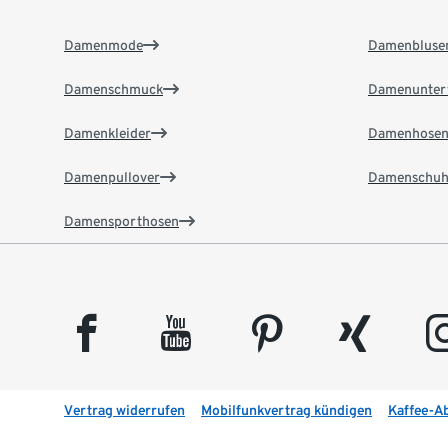
Damenmode
Damenbluse
Damenschmuck
Damenunter
Damenkleider
Damenhose
Damenpullover
Damenschuh
Damensporthosen
facebook
youtube
pinterest
xing
insta
Vertrag widerrufen
Mobilfunkvertrag kündigen
Kaffee-A