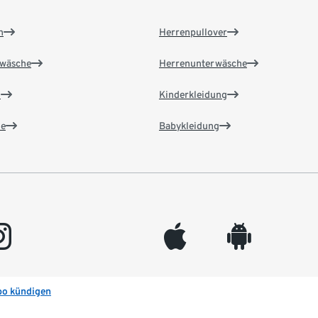
n
Herrenpullover
wäsche
Herrenunterwäsche
n
Kinderkleidung
e
Babykleidung
gram
appleinc
android
bo kündigen