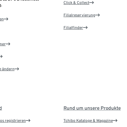
Click & Collect
.
Filialreservierung
en
Filialfinder
ner
e ändern
d
Rund um unsere Produkte
os registrieren
Tchibo Kataloge & Magazine