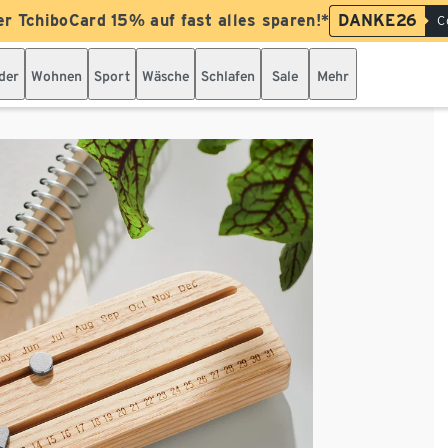
er TchiboCard 15% auf fast alles sparen!*
DANKE26
C
der
Wohnen
Sport
Wäsche
Schlafen
Sale
Mehr