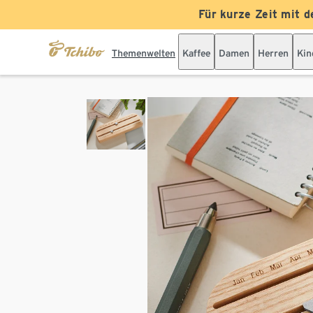
Für kurze Zeit mit d
Themenwelten
Kaffee
Damen
Herren
Kin