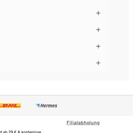
Filialabholung
d ab 29 € & kostenlose