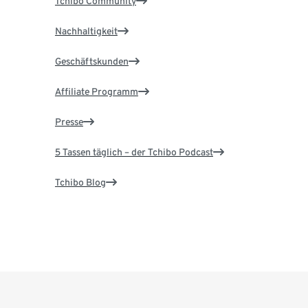
Tchibo Community
Nachhaltigkeit
Geschäftskunden
Affiliate Programm
Presse
5 Tassen täglich – der Tchibo Podcast
Tchibo Blog