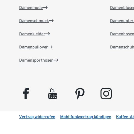
Damenmode
Damenbluse
Damenschmuck
Damenunter
Damenkleider
Damenhose
Damenpullover
Damenschuh
Damensporthosen
facebook
youtube
pinterest
instagram
Vertrag widerrufen
Mobilfunkvertrag kündigen
Kaffee-A