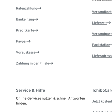
Ratenzahlung
Versandkost
Bankeinzug
Lieferzeit
Kreditkarte
Versandpart
Paypal
Packstation
Vorauskasse
Lieferadress
Zahlung in der Filiale
Service & Hilfe
TchiboCar
Online-Services nutzen & schnell Antworten
Jetzt kostenl
finden.