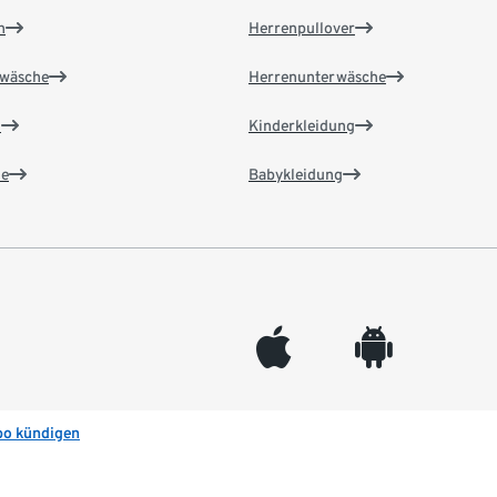
n
Herrenpullover
wäsche
Herrenunterwäsche
n
Kinderkleidung
e
Babykleidung
appleinc
android
bo kündigen