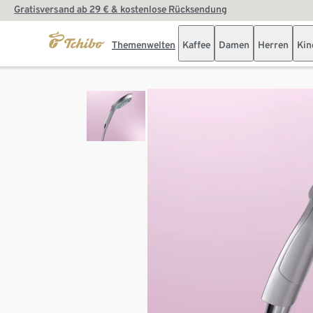
Gratisversand ab 29 € & kostenlose Rücksendung
Themenwelten
Kaffee
Damen
Herren
Kin