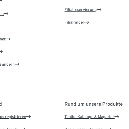
Filialreservierung
en
Filialfinder
ner
e ändern
d
Rund um unsere Produkte
os registrieren
Tchibo Kataloge & Magazine