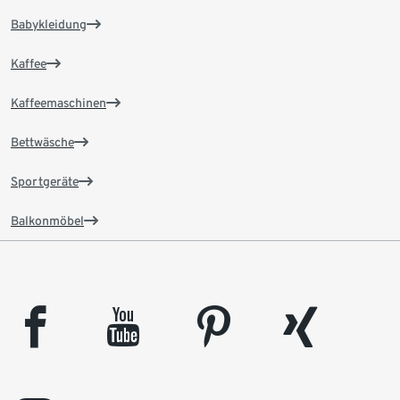
Babykleidung
Kaffee
Kaffeemaschinen
Bettwäsche
Sportgeräte
Balkonmöbel
facebook
youtube
pinterest
xing