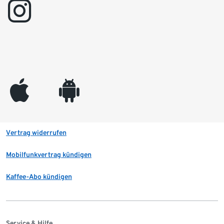
instagram
appleinc
android
Vertrag widerrufen
Mobilfunkvertrag kündigen
Kaffee-Abo kündigen
Service & Hilfe