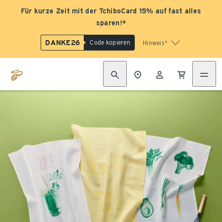
Für kurze Zeit mit der TchiboCard 15% auf fast alles
sparen!*
DANKE26
Code kopieren
Hinweis*