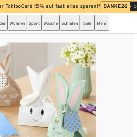
er TchiboCard 15% auf fast alles sparen!*
DANKE26
C
der
Wohnen
Sport
Wäsche
Schlafen
Sale
Mehr