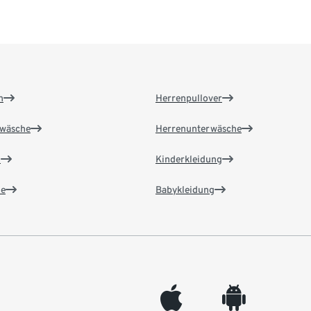
n
Herrenpullover
wäsche
Herrenunterwäsche
n
Kinderkleidung
e
Babykleidung
appleinc
android