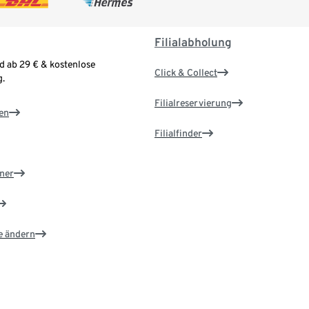
Filialabholung
d ab 29 € & kostenlose
Click & Collect
.
Filialreservierung
en
Filialfinder
ner
e ändern