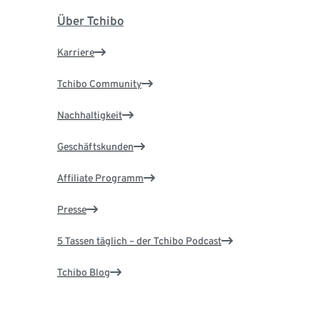
Über Tchibo
Karriere
Tchibo Community
Nachhaltigkeit
Geschäftskunden
Affiliate Programm
Presse
5 Tassen täglich – der Tchibo Podcast
Tchibo Blog