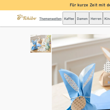
Für kurze Zeit mit d
Themenwelten
Kaffee
Damen
Herren
Kin