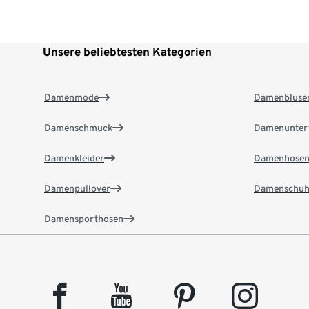
Unsere beliebtesten Kategorien
Damenmode
Damenbluse
Damenschmuck
Damenunter
Damenkleider
Damenhose
Damenpullover
Damenschuh
Damensporthosen
facebook
youtube
pinterest
instagram