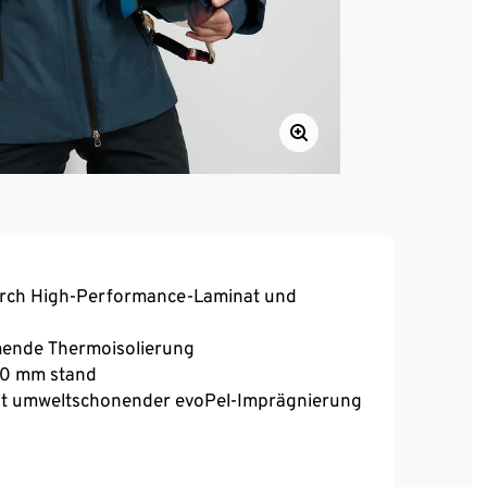
urch High-Performance-Laminat und
mende Thermoisolierung
000 mm stand
mit umweltschonender evoPel-Imprägnierung
hluss
asche mit Klettverschluss