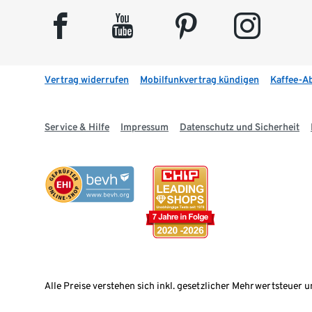
facebook
youtube
pinterest
instagram
Vertrag widerrufen
Mobilfunkvertrag kündigen
Kaffee-A
Service & Hilfe
Impressum
Datenschutz und Sicherheit
Alle Preise verstehen sich inkl. gesetzlicher Mehrwertsteuer u