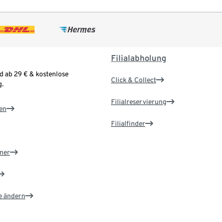
Filialabholung
d ab 29 € & kostenlose
Click & Collect
.
Filialreservierung
en
Filialfinder
ner
e ändern