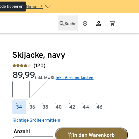
ode kopieren
Hinweis*
Suche
Skijacke, navy
(120)
89,99
inkl. MwSt.
inkl. Versandkosten
34
36
38
40
42
44
46
Richtige Größe ermitteln
Anzahl
In den Warenkorb