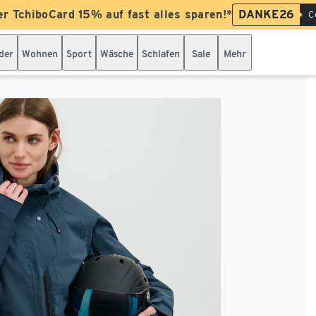
er TchiboCard 15% auf fast alles sparen!*
DANKE26
C
der
Wohnen
Sport
Wäsche
Schlafen
Sale
Mehr