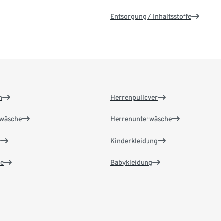
Entsorgung / Inhaltsstoffe
n
Herrenpullover
wäsche
Herrenunterwäsche
n
Kinderkleidung
e
Babykleidung