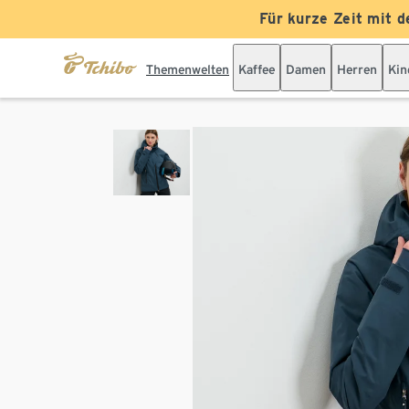
Für kurze Zeit mit d
Themenwelten
Kaffee
Damen
Herren
Kin