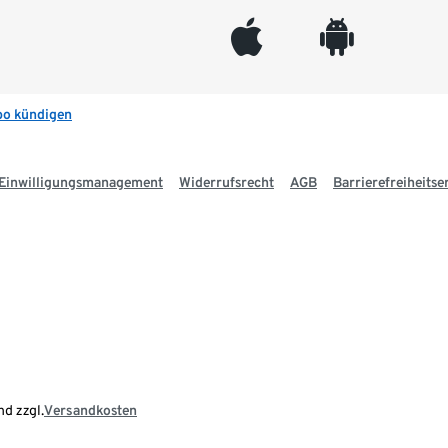
appleinc
android
bo kündigen
Einwilligungsmanagement
Widerrufsrecht
AGB
Barrierefreiheitse
nd zzgl.
Versandkosten