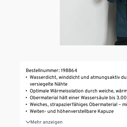
Bestellnummer: 198864
Wasserdicht, winddicht und atmungsaktiv d
versiegelte Nähte
Optimale Wärmeisolation durch weiche, wär
Obermaterial hält einer Wassersäule bis 3.
Weiches, strapazierfähiges Obermaterial – 
Weiten- und höhenverstellbare Kapuze
2 Eingrifftaschen mit versiegeltem Reißversc
Mehr anzeigen
1 Reißverschluss-Innentasche, 1 Mesh-Innent