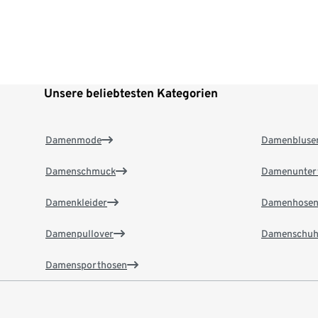
Unsere beliebtesten Kategorien
Damenmode
Damenbluse
Damenschmuck
Damenunter
Damenkleider
Damenhose
Damenpullover
Damenschuh
Damensporthosen