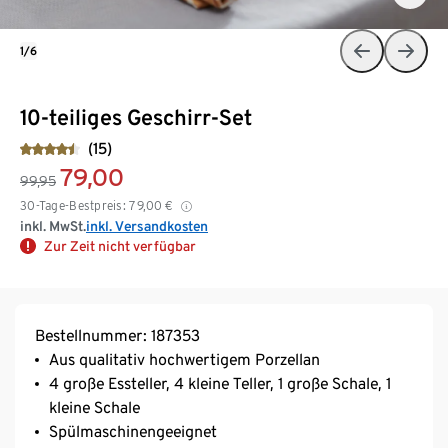
1/6
10-teiliges Geschirr-Set
(15)
79,00
99,95
30-Tage-Bestpreis:
79,00
€
inkl. MwSt.
inkl. Versandkosten
Zur Zeit nicht verfügbar
Bestellnummer: 187353
Aus qualitativ hochwertigem Porzellan
4 große Essteller, 4 kleine Teller, 1 große Schale, 1
kleine Schale
Spülmaschinengeeignet