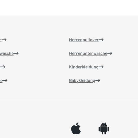
n
Herrenpullover
wäsche
Herrenunterwäsche
n
Kinderkleidung
e
Babykleidung
appleinc
android