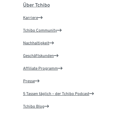
Über Tchibo
Karriere
Tchibo Community
Nachhaltigkeit
Geschäftskunden
Affiliate Programm
Presse
5 Tassen täglich – der Tchibo Podcast
Tchibo Blog