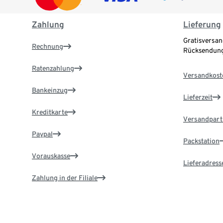
Zahlung
Lieferung
Gratisversan
Rechnung
Rücksendung
Ratenzahlung
Versandkost
Bankeinzug
Lieferzeit
Kreditkarte
Versandpart
Paypal
Packstation
Vorauskasse
Lieferadress
Zahlung in der Filiale