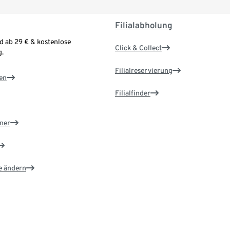
Filialabholung
d ab 29 € & kostenlose
Click & Collect
.
Filialreservierung
en
Filialfinder
ner
e ändern