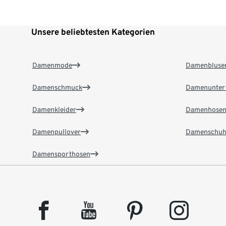
Unsere beliebtesten Kategorien
Damenmode
Damenbluse
Damenschmuck
Damenunter
Damenkleider
Damenhose
Damenpullover
Damenschuh
Damensporthosen
facebook
youtube
pinterest
instagram