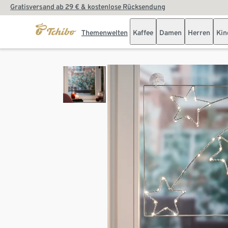
Gratisversand ab 29 € & kostenlose Rücksendung
Themenwelten
Kaffee
Damen
Herren
Kin