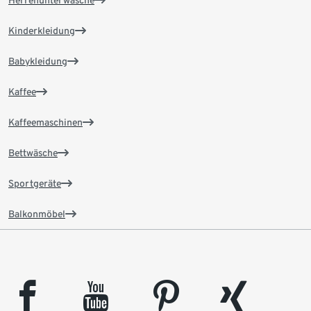
Herrenunterwäsche
Kinderkleidung
Babykleidung
Kaffee
Kaffeemaschinen
Bettwäsche
Sportgeräte
Balkonmöbel
facebook
youtube
pinterest
xing