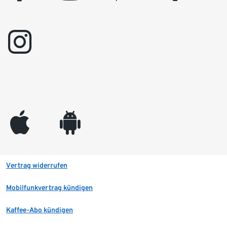
instagram
appleinc
android
Vertrag widerrufen
Mobilfunkvertrag kündigen
Kaffee-Abo kündigen