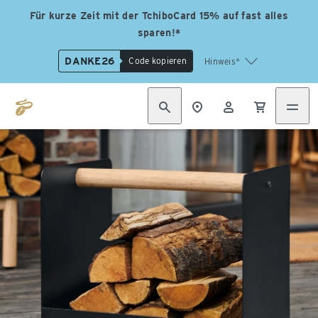
Für kurze Zeit mit der TchiboCard 15% auf fast alles
sparen!*
DANKE26
Code kopieren
Hinweis*