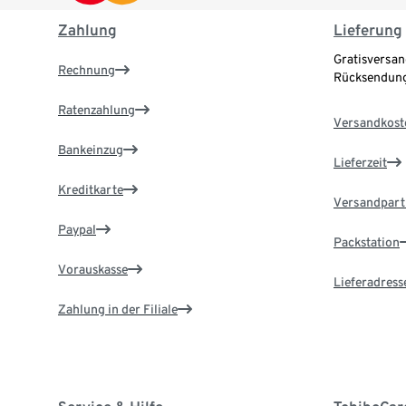
Zahlung
Lieferung
Gratisversan
Rechnung
Rücksendung
Ratenzahlung
Versandkost
Bankeinzug
Lieferzeit
Kreditkarte
Versandpart
Paypal
Packstation
Vorauskasse
Lieferadress
Zahlung in der Filiale