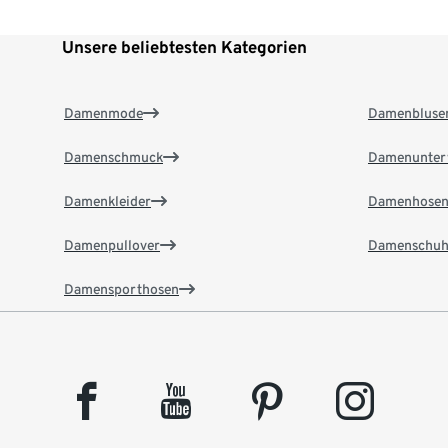
Unsere beliebtesten Kategorien
Damenmode
Damenbluse
Damenschmuck
Damenunter
Damenkleider
Damenhose
Damenpullover
Damenschuh
Damensporthosen
facebook
youtube
pinterest
instagram