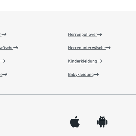
n
Herrenpullover
wäsche
Herrenunterwäsche
n
Kinderkleidung
e
Babykleidung
appleinc
android