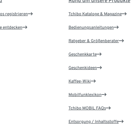
d
Rund um unsere Produkte
os registrieren
Tchibo Kataloge & Magazine
le entdecken
Bedienungsanleitungen
Ratgeber & Größenberater
Geschenkkarte
Geschenkideen
Kaffee-Wiki
Mobilfunklexikon
Tchibo MOBIL FAQs
Entsorgung / Inhaltsstoffe