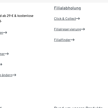
Filialabholung
d ab 29 € & kostenlose
Click & Collect
.
Filialreservierung
en
Filialfinder
ner
e ändern