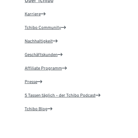
Über Tchibo
Karriere
Tchibo Community
Nachhaltigkeit
Geschäftskunden
Affiliate Programm
Presse
5 Tassen täglich – der Tchibo Podcast
Tchibo Blog