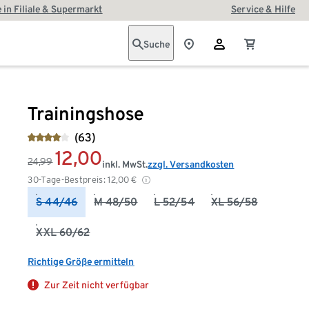
 in Filiale & Supermarkt
Service & Hilfe
Suche
Trainingshose
(63)
12,00
24,99
inkl. MwSt.
zzgl. Versandkosten
30-Tage-Bestpreis:
12,00
€
S 44/46
M 48/50
L 52/54
XL 56/58
XXL 60/62
Richtige Größe ermitteln
Zur Zeit nicht verfügbar