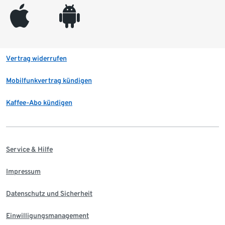
appleinc
android
Vertrag widerrufen
Mobilfunkvertrag kündigen
Kaffee-Abo kündigen
Service & Hilfe
Impressum
Datenschutz und Sicherheit
Einwilligungsmanagement