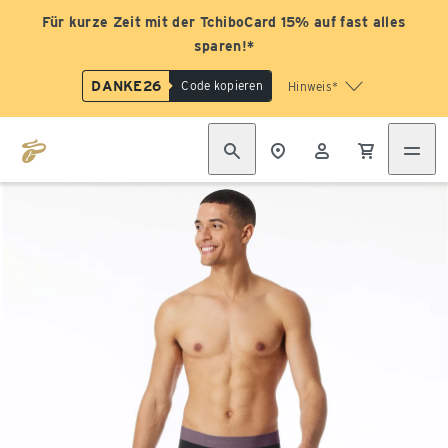
Für kurze Zeit mit der TchiboCard 15% auf fast alles
sparen!*
DANKE26
Code kopieren
Hinweis*