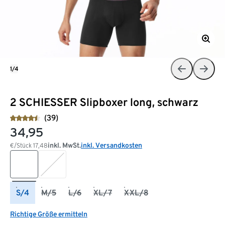
1/4
2 SCHIESSER Slipboxer long, schwarz
(39)
34,95
inkl. MwSt.
inkl. Versandkosten
€/Stück
17,48
S/4
M/5
L/6
XL/7
XXL/8
Richtige Größe ermitteln