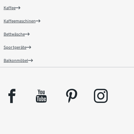
Kaffee
Kaffeemaschinen
Bettwäsche
Sportgeräte
Balkonmöbel
facebook
youtube
pinterest
instagram