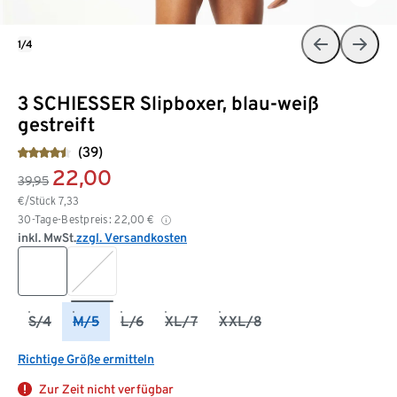
1/4
3 SCHIESSER Slipboxer, blau-weiß
gestreift
(39)
22,00
39,95
€/Stück
7,33
30-Tage-Bestpreis:
22,00
€
inkl. MwSt.
zzgl. Versandkosten
S/4
M/5
L/6
XL/7
XXL/8
Richtige Größe ermitteln
Zur Zeit nicht verfügbar