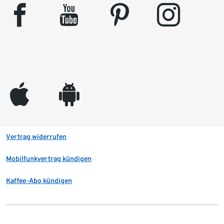
facebook
youtube
pinterest
instagram
appleinc
android
Vertrag widerrufen
Mobilfunkvertrag kündigen
Kaffee-Abo kündigen