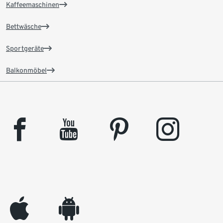
Kaffeemaschinen
Bettwäsche
Sportgeräte
Balkonmöbel
facebook
youtube
pinterest
instagram
appleinc
android