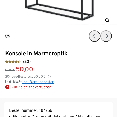
1/6
Konsole in Marmoroptik
(20)
50,00
99,95
30-Tage-Bestpreis:
50,00
€
inkl. MwSt.
inkl. Versandkosten
Zur Zeit nicht verfügbar
Bestellnummer: 187756
Elegantes Design mit dekorativen Ablageflächen