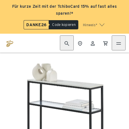
Für kurze Zeit mit der TchiboCard 15% auf fast alles
sparen!*
DANKE26
Code kopieren
Hinweis*