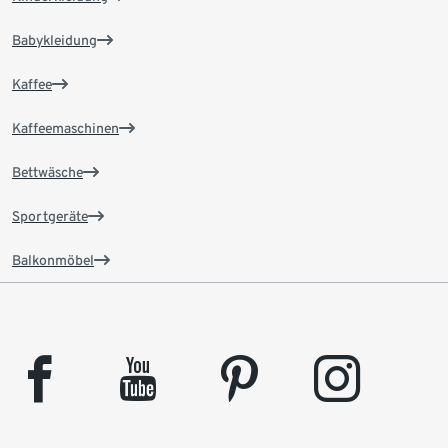
Babykleidung
Kaffee
Kaffeemaschinen
Bettwäsche
Sportgeräte
Balkonmöbel
facebook
youtube
pinterest
instagram