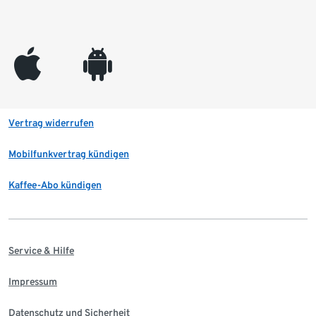
appleinc
android
Vertrag widerrufen
Mobilfunkvertrag kündigen
Kaffee-Abo kündigen
Service & Hilfe
Impressum
Datenschutz und Sicherheit