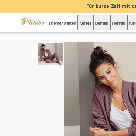
Für kurze Zeit mit d
Themenwelten
Kaffee
Damen
Herren
Kin