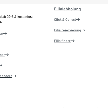
Filialabholung
d ab 29 € & kostenlose
Click & Collect
.
Filialreservierung
en
Filialfinder
ner
e ändern