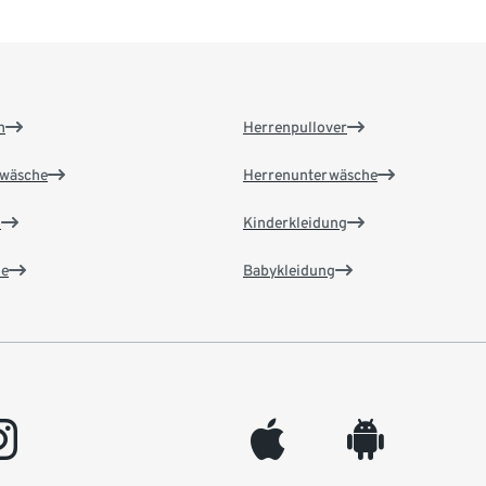
n
Herrenpullover
wäsche
Herrenunterwäsche
n
Kinderkleidung
e
Babykleidung
gram
appleinc
android