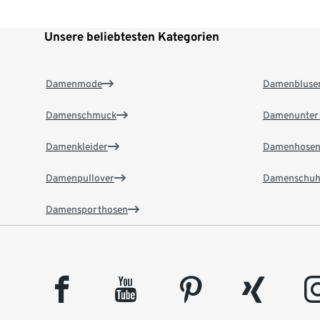
Unsere beliebtesten Kategorien
Damenmode
Damenbluse
Damenschmuck
Damenunter
Damenkleider
Damenhose
Damenpullover
Damenschuh
Damensporthosen
facebook
youtube
pinterest
xing
insta