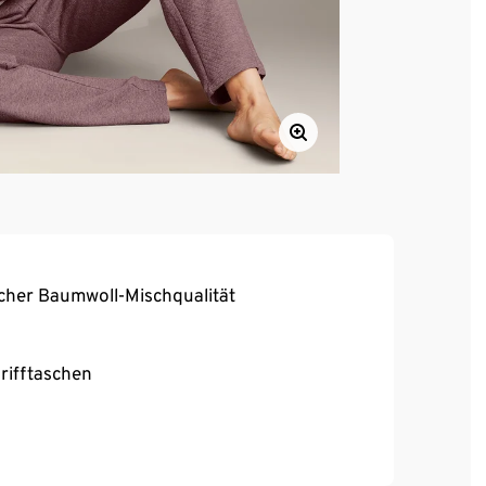
her Baumwoll-Mischqualität
rifftaschen
r
 – die modische Alternative zur klassischen