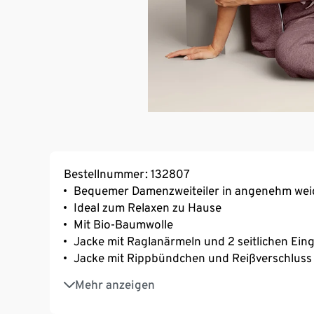
Bestellnummer: 132807
Bequemer Damenzweiteiler in angenehm weic
Ideal zum Relaxen zu Hause
Mit Bio-Baumwolle
Jacke mit Raglanärmeln und 2 seitlichen Eing
Jacke mit Rippbündchen und Reißverschluss
Obermaterial mit dekorativem Strukturmuste
Mehr anzeigen
Hose mit elastischem Rippbund und Bindeband
Jogginghose