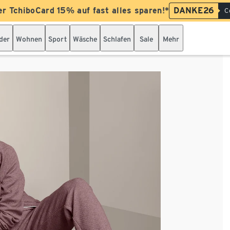
er TchiboCard 15% auf fast alles sparen!*
DANKE26
C
der
Wohnen
Sport
Wäsche
Schlafen
Sale
Mehr