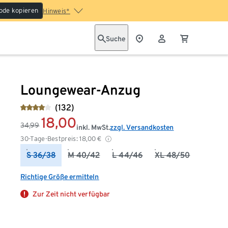
ode kopieren
Hinweis*
Suche
Loungewear-Anzug
(132)
18,00
34,99
inkl. MwSt.
zzgl. Versandkosten
30-Tage-Bestpreis:
18,00
€
S 36/38
M 40/42
L 44/46
XL 48/50
Richtige Größe ermitteln
Zur Zeit nicht verfügbar