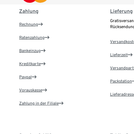
Zahlung
Lieferung
Gratisversan
Rechnung
Rücksendung
Ratenzahlung
Versandkost
Bankeinzug
Lieferzeit
Kreditkarte
Versandpart
Paypal
Packstation
Vorauskasse
Lieferadress
Zahlung in der Filiale