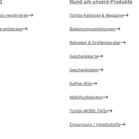
d
Rund um unsere Produkte
os registrieren
Tchibo Kataloge & Magazine
le entdecken
Bedienungsanleitungen
Ratgeber & Größenberater
Geschenkkarte
Geschenkideen
Kaffee-Wiki
Mobilfunklexikon
Tchibo MOBIL FAQs
Entsorgung / Inhaltsstoffe