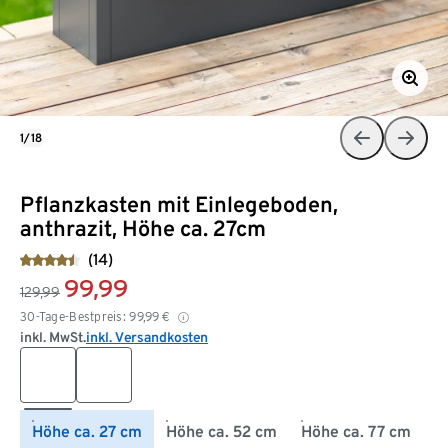
1/18
Pflanzkasten mit Einlegeboden,
anthrazit, Höhe ca. 27cm
(14)
99,99
129,99
30-Tage-Bestpreis:
99,99
€
inkl. MwSt.
inkl. Versandkosten
Höhe ca. 27 cm
Höhe ca. 52 cm
Höhe ca. 77 cm