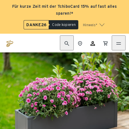
Für kurze Zeit mit der TchiboCard 15% auf fast alles
sparen!*
DANKE26
Code kopieren
Hinweis*