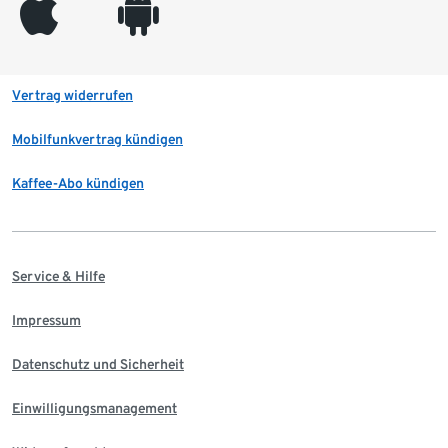
appleinc
android
Vertrag widerrufen
Mobilfunkvertrag kündigen
Kaffee-Abo kündigen
Service & Hilfe
Impressum
Datenschutz und Sicherheit
Einwilligungsmanagement