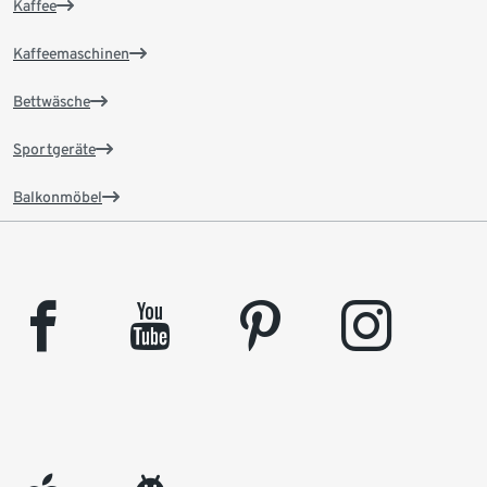
Kaffee
Kaffeemaschinen
Bettwäsche
Sportgeräte
Balkonmöbel
facebook
youtube
pinterest
instagram