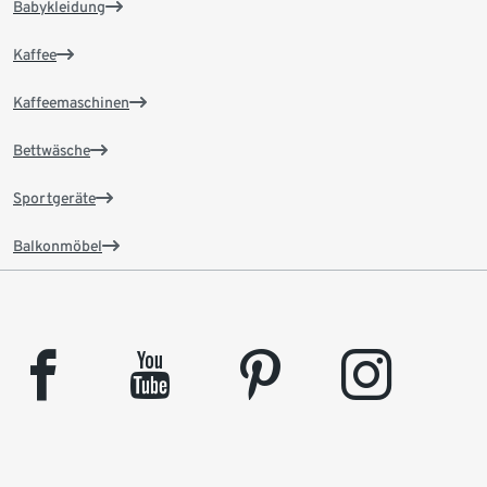
Babykleidung
Kaffee
Kaffeemaschinen
Bettwäsche
Sportgeräte
Balkonmöbel
facebook
youtube
pinterest
instagram