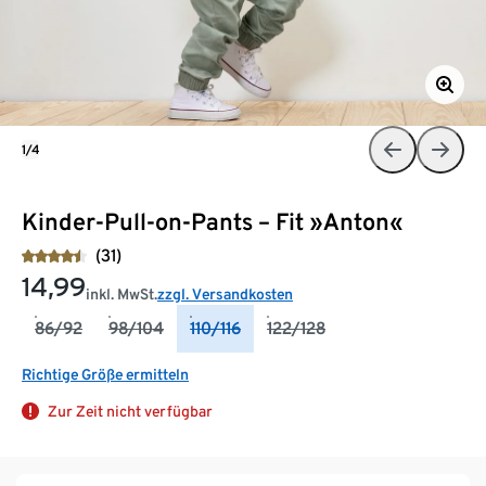
1/4
Kinder-Pull-on-Pants – Fit »Anton«
(31)
14,99
inkl. MwSt.
zzgl. Versandkosten
86/92
98/104
110/116
122/128
Richtige Größe ermitteln
Zur Zeit nicht verfügbar