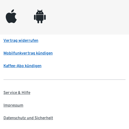
appleinc
android
Vertrag widerrufen
Mobilfunkvertrag kündigen
Kaffee-Abo kündigen
Service & Hilfe
Impressum
Datenschutz und Sicherheit