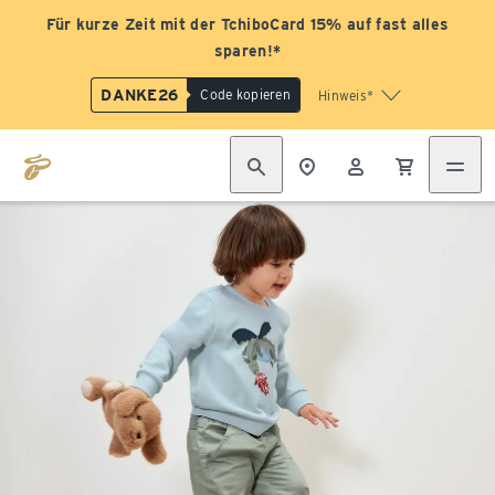
Für kurze Zeit mit der TchiboCard 15% auf fast alles
sparen!*
DANKE26
Code kopieren
Hinweis*