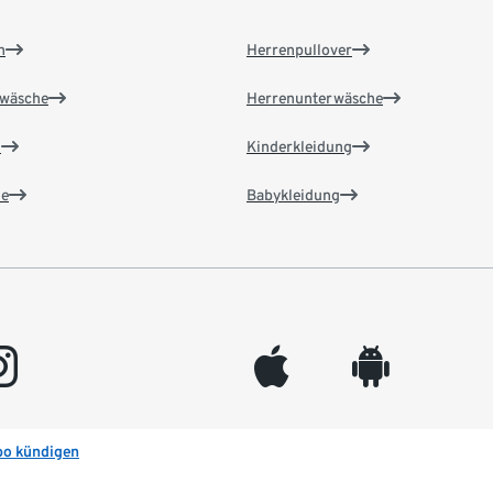
n
Herrenpullover
wäsche
Herrenunterwäsche
n
Kinderkleidung
e
Babykleidung
gram
appleinc
android
bo kündigen