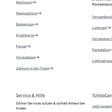
Rechnung
Rücksendung
Ratenzahlung
Versandkost
Bankeinzug
Lieferzeit
Kreditkarte
Versandpart
Paypal
Packstation
Vorauskasse
Lieferadress
Zahlung in der Filiale
Service & Hilfe
TchiboCar
Online-Services nutzen & schnell Antworten
Jetzt kostenl
finden.