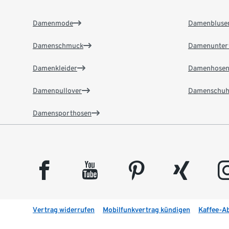
Damenmode
Damenbluse
Damenschmuck
Damenunter
Damenkleider
Damenhose
Damenpullover
Damenschuh
Damensporthosen
facebook
youtube
pinterest
xing
insta
Vertrag widerrufen
Mobilfunkvertrag kündigen
Kaffee-A