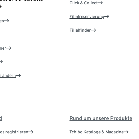
Click & Collect
.
Filialreservierung
en
Filialfinder
ner
e ändern
d
Rund um unsere Produkte
os registrieren
Tchibo Kataloge & Magazine