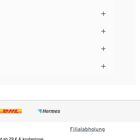
Filialabholung
d ab 29 € & kostenlose