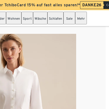
er TchiboCard 15% auf fast alles sparen!*
DANKE26
C
der
Wohnen
Sport
Wäsche
Schlafen
Sale
Mehr