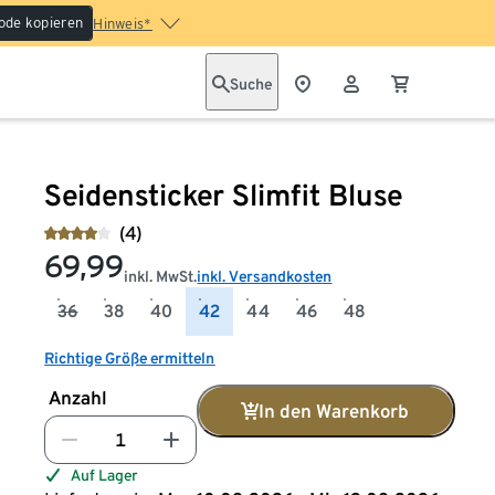
ode kopieren
Hinweis*
Suche
Seidensticker Slimfit Bluse
(4)
69,99
inkl. MwSt.
inkl. Versandkosten
36
38
40
42
44
46
48
Richtige Größe ermitteln
Anzahl
In den Warenkorb
Auf Lager