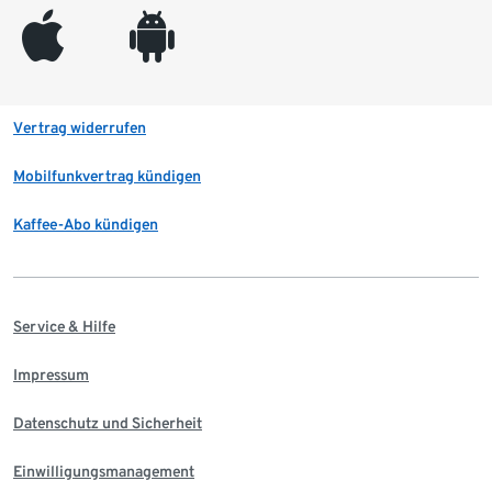
appleinc
android
Vertrag widerrufen
Mobilfunkvertrag kündigen
Kaffee-Abo kündigen
Service & Hilfe
Impressum
Datenschutz und Sicherheit
Einwilligungsmanagement