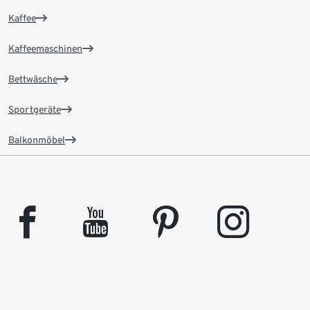
Kaffee
Kaffeemaschinen
Bettwäsche
Sportgeräte
Balkonmöbel
facebook
youtube
pinterest
instagram