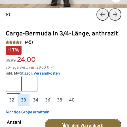
1/3
Cargo-Bermuda in 3/4-Länge, anthrazit
(45)
-17%
24,00
39,99
30-Tage-Bestpreis:
29,00
€
inkl. MwSt.
zzgl. Versandkosten
32
33
34
36
38
40
Richtige Größe ermitteln
Anzahl
In den Warenkorb