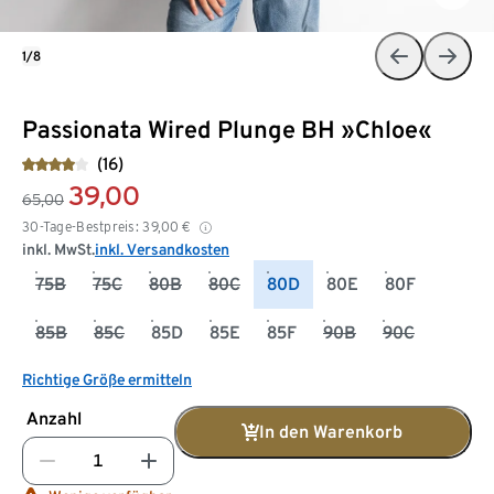
1/8
Passionata Wired Plunge BH »Chloe«
(16)
39,00
65,00
30-Tage-Bestpreis:
39,00
€
inkl. MwSt.
inkl. Versandkosten
75B
75C
80B
80C
80D
80E
80F
85B
85C
85D
85E
85F
90B
90C
Richtige Größe ermitteln
Anzahl
In den Warenkorb