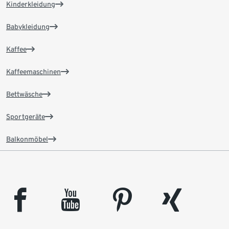
Kinderkleidung
Babykleidung
Kaffee
Kaffeemaschinen
Bettwäsche
Sportgeräte
Balkonmöbel
facebook
youtube
pinterest
xing