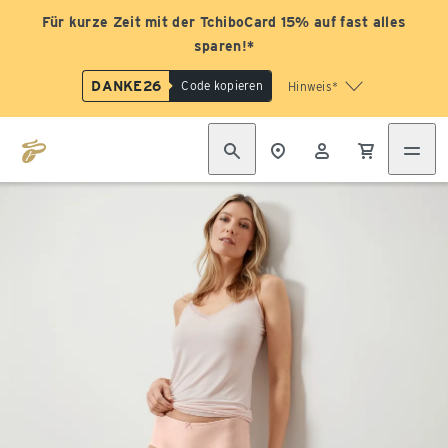
Für kurze Zeit mit der TchiboCard 15% auf fast alles
sparen!*
DANKE26
Code kopieren
Hinweis*