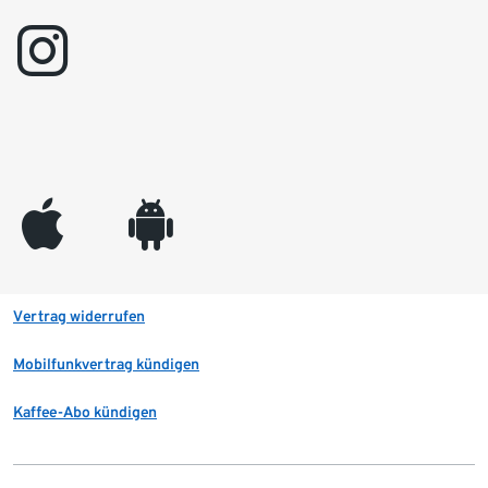
instagram
appleinc
android
Vertrag widerrufen
Mobilfunkvertrag kündigen
Kaffee-Abo kündigen