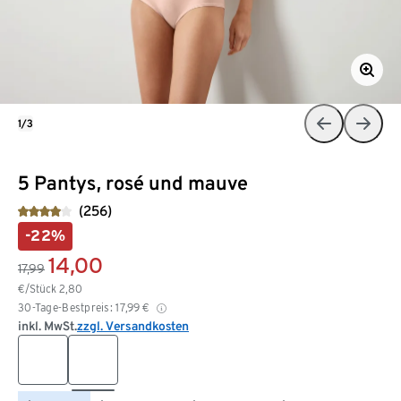
1/3
5 Pantys, rosé und mauve
(256)
-22%
14,00
17,99
€/Stück
2,80
30-Tage-Bestpreis:
17,99
€
inkl. MwSt.
zzgl. Versandkosten