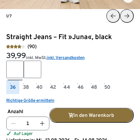
1/7
Straight Jeans – Fit »Juna«, black
(90)
39,99
inkl. MwSt.
inkl. Versandkosten
36
38
40
42
44
46
48
50
Richtige Größe ermitteln
Anzahl
In den Warenkorb
Auf Lager