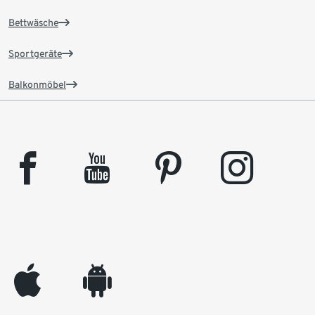
Bettwäsche
Sportgeräte
Balkonmöbel
facebook
youtube
pinterest
instagram
appleinc
android