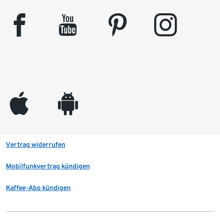
facebook
youtube
pinterest
instagram
appleinc
android
Vertrag widerrufen
Mobilfunkvertrag kündigen
Kaffee-Abo kündigen