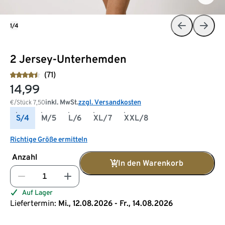
1/4
2 Jersey-Unterhemden
(71)
14,99
inkl. MwSt.
zzgl. Versandkosten
€/Stück
7,50
S/4
M/5
L/6
XL/7
XXL/8
Richtige Größe ermitteln
Anzahl
In den Warenkorb
Auf Lager
Liefertermin:
Mi., 12.08.2026 - Fr., 14.08.2026