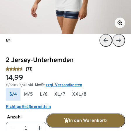
1/4
2 Jersey-Unterhemden
(71)
14,99
inkl. MwSt.
zzgl. Versandkosten
€/Stück
7,50
S/4
M/5
L/6
XL/7
XXL/8
Richtige Größe ermitteln
Anzahl
In den Warenkorb