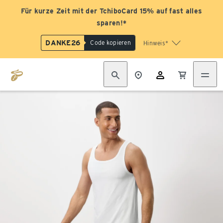
Für kurze Zeit mit der TchiboCard 15% auf fast alles
sparen!*
DANKE26
Code kopieren
Hinweis*