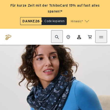
Für kurze Zeit mit der TchiboCard 15% auf fast alles
sparen!*
DANKE26
Code kopieren
Hinweis*