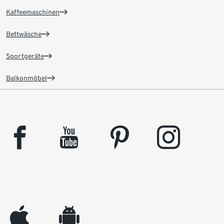
Kaffeemaschinen
Bettwäsche
Sportgeräte
Balkonmöbel
facebook
youtube
pinterest
instagram
appleinc
android