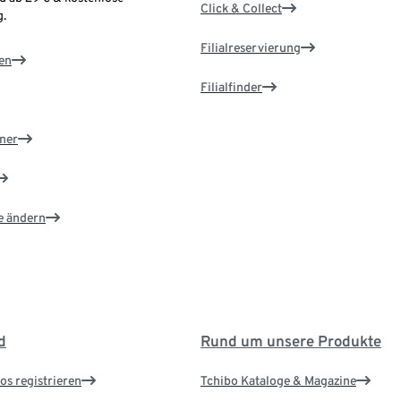
Click & Collect
.
Filialreservierung
en
Filialfinder
ner
e ändern
d
Rund um unsere Produkte
os registrieren
Tchibo Kataloge & Magazine