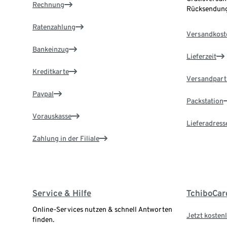
Rechnung
Rücksendung
Ratenzahlung
Versandkost
Bankeinzug
Lieferzeit
Kreditkarte
Versandpart
Paypal
Packstation
Vorauskasse
Lieferadress
Zahlung in der Filiale
Service & Hilfe
TchiboCar
Online-Services nutzen & schnell Antworten
Jetzt kostenl
finden.