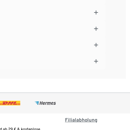
Filialabholung
d ab 29 € & kostenlose