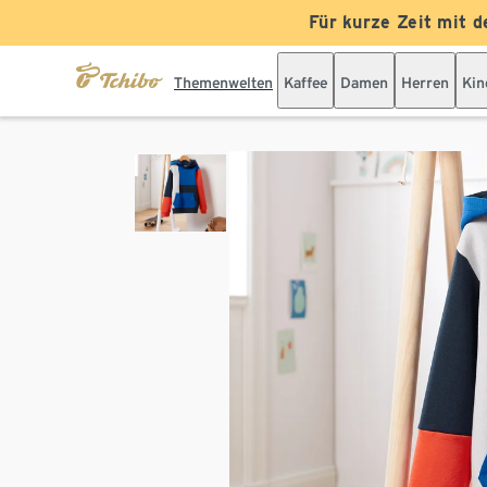
Für kurze Zeit mit d
Themenwelten
Kaffee
Damen
Herren
Kin