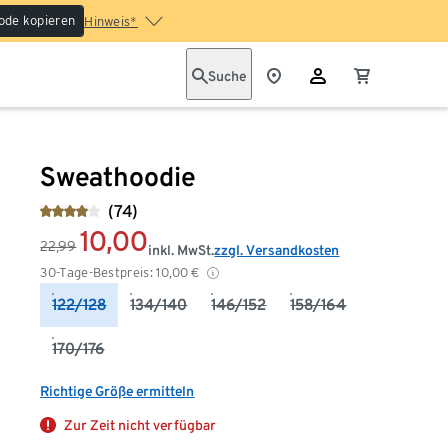
ode kopieren
Hinweis*
Suche
Sweathoodie
(74)
10,00
22,99
inkl. MwSt.
zzgl. Versandkosten
30-Tage-Bestpreis:
10,00
€
122/128
134/140
146/152
158/164
170/176
Richtige Größe ermitteln
Zur Zeit nicht verfügbar