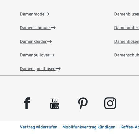
Damenmode
Damenbluse
Damenschmuck
Damenunter
Damenkleider
Damenhose
Damenpullover
Damenschuh
Damensporthosen
facebook
youtube
pinterest
instagram
Vertrag widerrufen
Mobilfunkvertrag kündigen
Kaffee-A