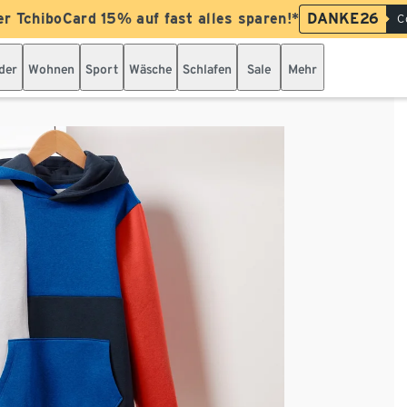
er TchiboCard 15% auf fast alles sparen!*
DANKE26
C
der
Wohnen
Sport
Wäsche
Schlafen
Sale
Mehr