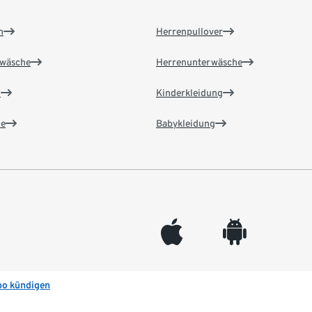
n
Herrenpullover
wäsche
Herrenunterwäsche
n
Kinderkleidung
e
Babykleidung
appleinc
android
bo kündigen