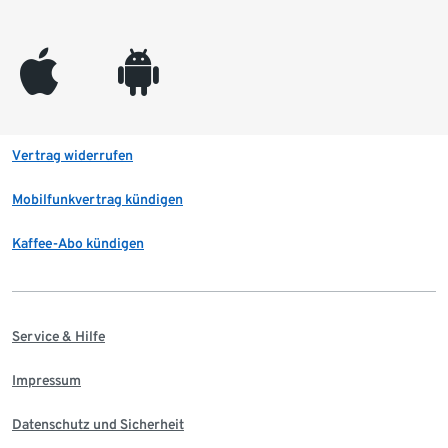
appleinc
android
Vertrag widerrufen
Mobilfunkvertrag kündigen
Kaffee-Abo kündigen
Service & Hilfe
Impressum
Datenschutz und Sicherheit