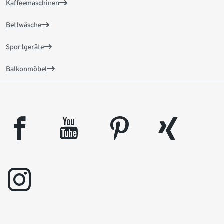
Kaffeemaschinen
Bettwäsche
Sportgeräte
Balkonmöbel
facebook
youtube
pinterest
xing
instagram