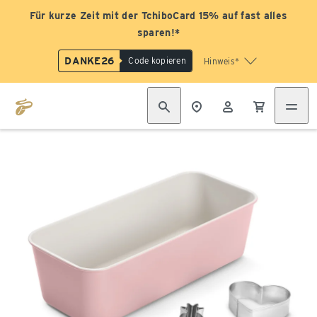
Für kurze Zeit mit der TchiboCard 15% auf fast alles
sparen!*
DANKE26
Code kopieren
Hinweis*