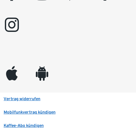
instagram
appleinc
android
Vertrag widerrufen
Mobilfunkvertrag kündigen
Kaffee-Abo kündigen