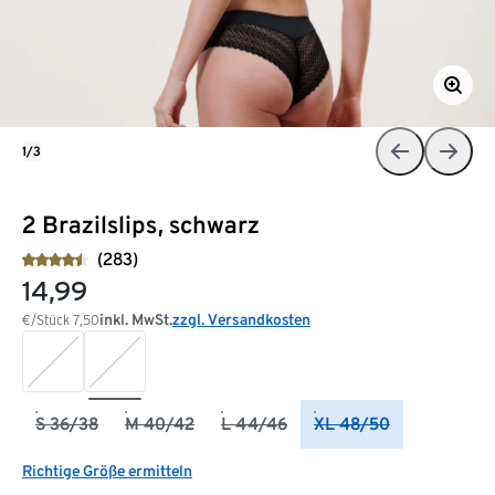
1/3
2 Brazilslips, schwarz
(283)
14,99
inkl. MwSt.
zzgl. Versandkosten
€/Stück
7,50
S 36/38
M 40/42
L 44/46
XL 48/50
Richtige Größe ermitteln