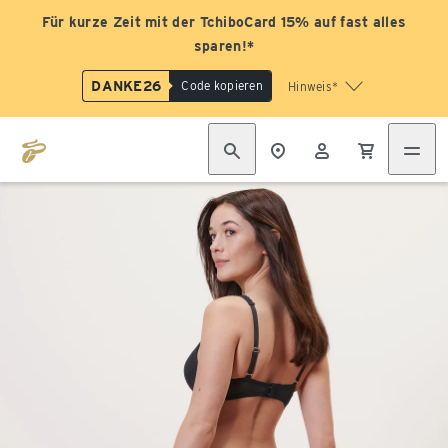
Für kurze Zeit mit der TchiboCard 15% auf fast alles
sparen!*
DANKE26
Code kopieren
Hinweis*