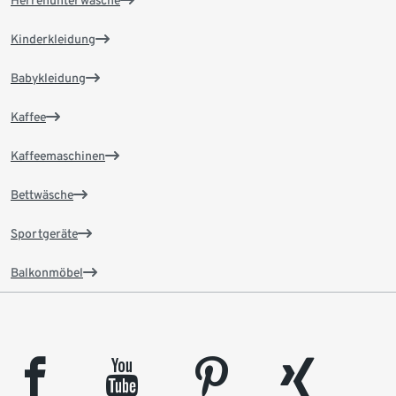
Kinderkleidung
Babykleidung
Kaffee
Kaffeemaschinen
Bettwäsche
Sportgeräte
Balkonmöbel
facebook
youtube
pinterest
xing