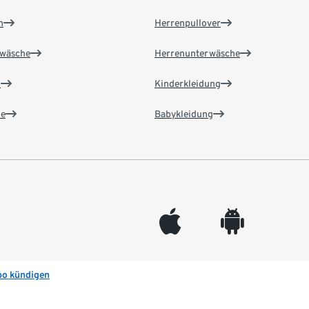
n
Herrenpullover
wäsche
Herrenunterwäsche
n
Kinderkleidung
e
Babykleidung
appleinc
android
bo kündigen