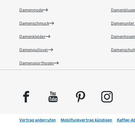
Damenmode
Damenbluse
Damenschmuck
Damenunter
Damenkleider
Damenhose
Damenpullover
Damenschuh
Damensporthosen
facebook
youtube
pinterest
instagram
Vertrag widerrufen
Mobilfunkvertrag kündigen
Kaffee-A