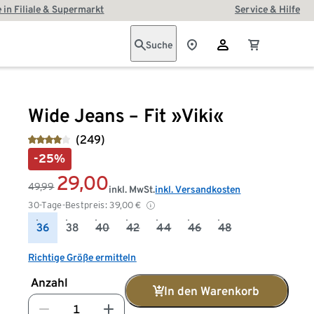
 in Filiale & Supermarkt
Service & Hilfe
Suche
Wide Jeans – Fit »Viki«
(249)
-25%
29,00
49,99
inkl. MwSt.
inkl. Versandkosten
30-Tage-Bestpreis:
39,00
€
36
38
40
42
44
46
48
Richtige Größe ermitteln
Anzahl
In den Warenkorb