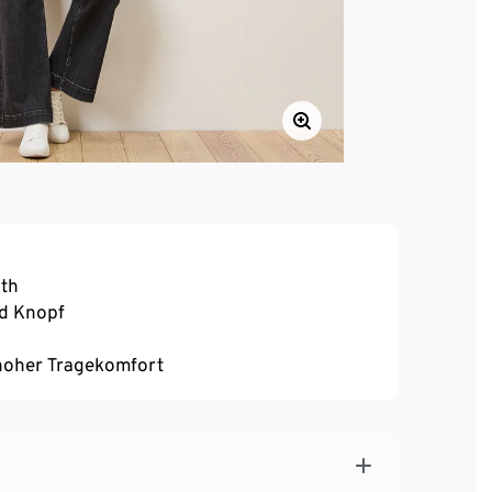
gth
nd Knopf
, hoher Tragekomfort