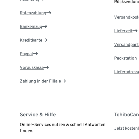
Rücksendung
Ratenzahlung
Versandkost
Bankeinzug
Lieferzeit
Kreditkarte
Versandpart
Paypal
Packstation
Vorauskasse
Lieferadress
Zahlung in der Filiale
Service & Hilfe
TchiboCar
Online-Services nutzen & schnell Antworten
Jetzt kostenl
finden.