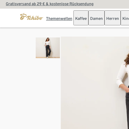
Gratisversand ab 29 € & kostenlose Rücksendung
Themenwelten
Kaffee
Damen
Herren
Kin