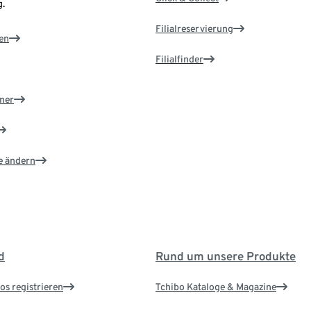
.
Filialreservierung
en
Filialfinder
ner
e ändern
d
Rund um unsere Produkte
os registrieren
Tchibo Kataloge & Magazine