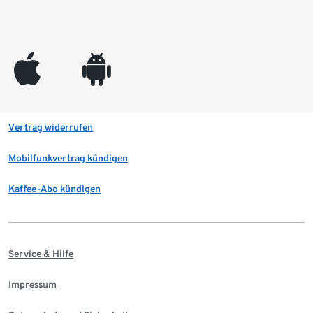
appleinc
android
Vertrag widerrufen
Mobilfunkvertrag kündigen
Kaffee-Abo kündigen
Service & Hilfe
Impressum