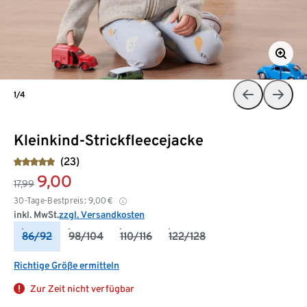
1/4
Kleinkind-Strickfleecejacke
(23)
9,00
17,99
30-Tage-Bestpreis:
9,00
€
inkl. MwSt.
zzgl. Versandkosten
86/92
98/104
110/116
122/128
Richtige Größe ermitteln
Zur Zeit nicht verfügbar