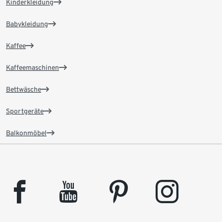
Kinderkleidung
Babykleidung
Kaffee
Kaffeemaschinen
Bettwäsche
Sportgeräte
Balkonmöbel
facebook
youtube
pinterest
instagram