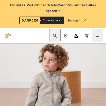
Für kurze Zeit mit der TchiboCard 15% auf fast alles
sparen!*
DANKE26
Code kopieren
Hinweis*