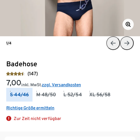
1/4
Badehose
(147)
7,00
inkl. MwSt.
zzgl. Versandkosten
S 44/46
M 48/50
L 52/54
XL 56/58
Richtige Größe ermitteln
Zur Zeit nicht verfügbar