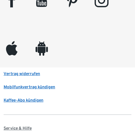
facebook
youtube
pinterest
instagram
appleinc
android
Vertrag widerrufen
Mobilfunkvertrag kündigen
Kaffee-Abo kündigen
Service & Hilfe