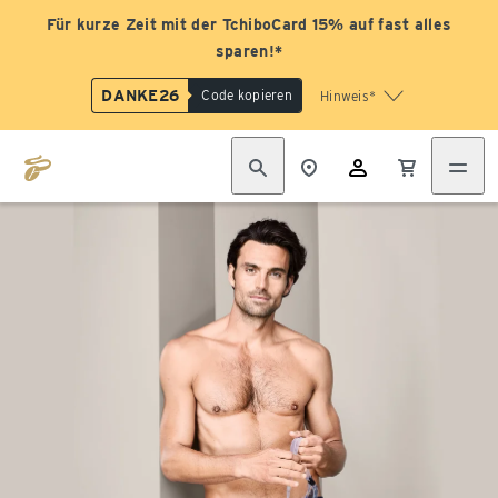
Für kurze Zeit mit der TchiboCard 15% auf fast alles
sparen!*
DANKE26
Code kopieren
Hinweis*