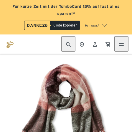
Für kurze Zeit mit der TchiboCard 15% auf fast alles
sparen!*
DANKE26
Code kopieren
Hinweis*