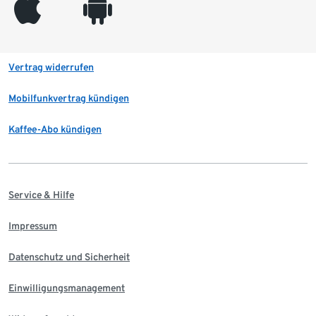
appleinc
android
Vertrag widerrufen
Mobilfunkvertrag kündigen
Kaffee-Abo kündigen
Service & Hilfe
Impressum
Datenschutz und Sicherheit
Einwilligungsmanagement