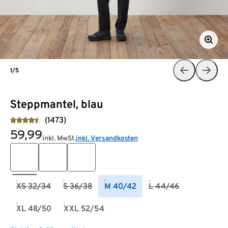
1/5
Steppmantel, blau
(1473)
59,99
inkl. MwSt.
inkl. Versandkosten
XS 32/34
S 36/38
M 40/42
L 44/46
XL 48/50
XXL 52/54