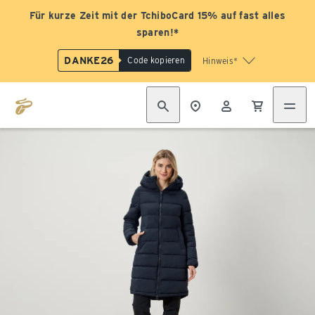
Für kurze Zeit mit der TchiboCard 15% auf fast alles
sparen!*
DANKE26
Code kopieren
Hinweis*