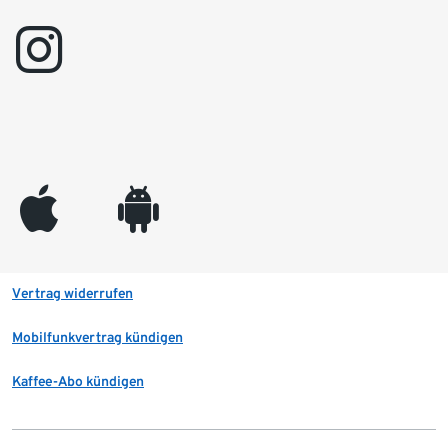
instagram
appleinc
android
Vertrag widerrufen
Mobilfunkvertrag kündigen
Kaffee-Abo kündigen