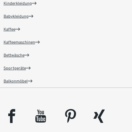
Kinderkleidung
Babykleidung
Kaffee
Kaffeemaschinen
Bettwäsche
Sportgeräte
Balkonmöbel
facebook
youtube
pinterest
xing