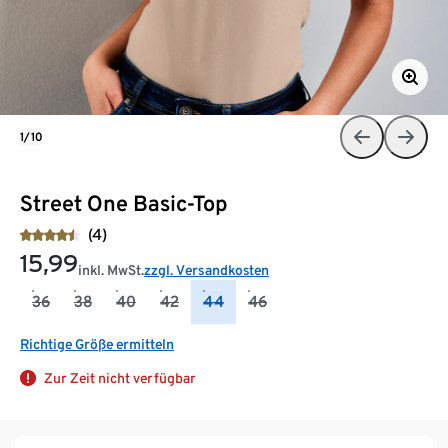
1/10
Street One Basic-Top
(4)
15,99
inkl. MwSt.
zzgl. Versandkosten
36
38
40
42
44
46
Richtige Größe ermitteln
Zur Zeit nicht verfügbar