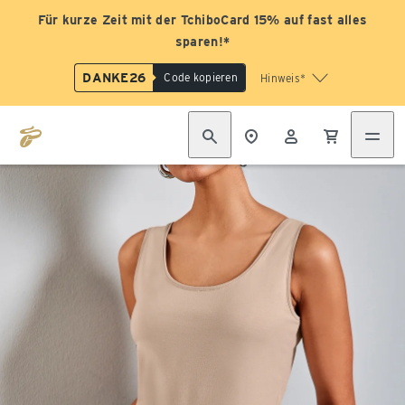
Für kurze Zeit mit der TchiboCard 15% auf fast alles
sparen!*
DANKE26
Code kopieren
Hinweis*