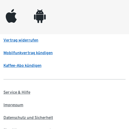
appleinc
android
Vertrag widerrufen
Mobilfunkvertrag kündigen
Kaffee-Abo kündigen
Service & Hilfe
Impressum
Datenschutz und Sicherheit