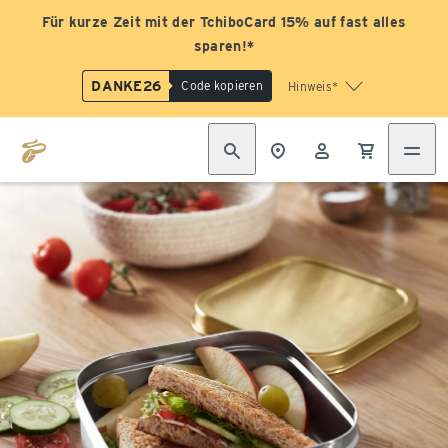
Für kurze Zeit mit der TchiboCard 15% auf fast alles
sparen!*
DANKE26
Code kopieren
Hinweis*