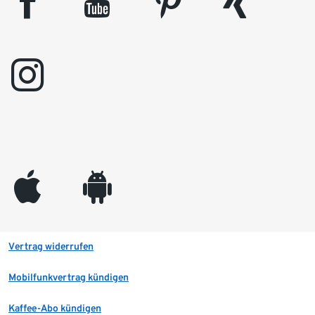
facebook
youtube
pinterest
xing
instagram
appleinc
android
Vertrag widerrufen
Mobilfunkvertrag kündigen
Kaffee-Abo kündigen