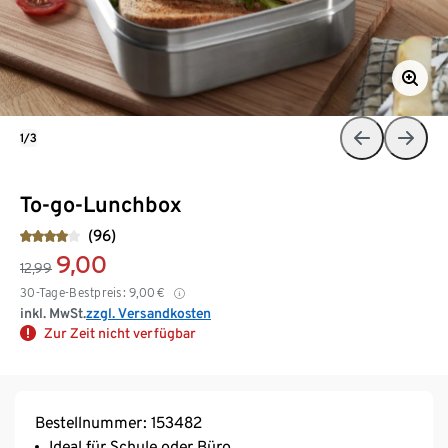
1/3
To-go-Lunchbox
(96)
9,00
12,99
30-Tage-Bestpreis:
9,00
€
inkl. MwSt.
zzgl. Versandkosten
Zur Zeit nicht verfügbar
Bestellnummer: 153482
Ideal für Schule oder Büro