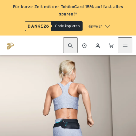
Für kurze Zeit mit der TchiboCard 15% auf fast alles
sparen!*
DANKE26
Code kopieren
Hinweis*