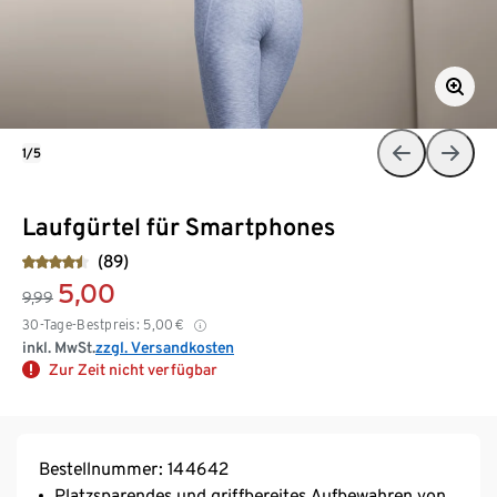
1/5
Laufgürtel für Smartphones
(89)
5,00
9,99
30-Tage-Bestpreis:
5,00
€
inkl. MwSt.
zzgl. Versandkosten
Zur Zeit nicht verfügbar
Bestellnummer: 144642
Platzsparendes und griffbereites Aufbewahren von