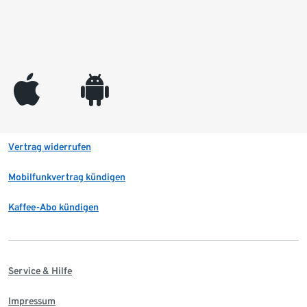
appleinc
android
Vertrag widerrufen
Mobilfunkvertrag kündigen
Kaffee-Abo kündigen
Service & Hilfe
Impressum