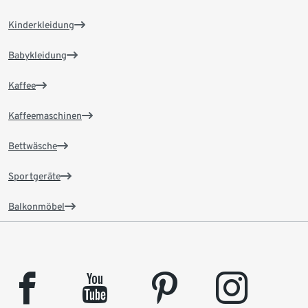
Kinderkleidung
Babykleidung
Kaffee
Kaffeemaschinen
Bettwäsche
Sportgeräte
Balkonmöbel
facebook
youtube
pinterest
instagram