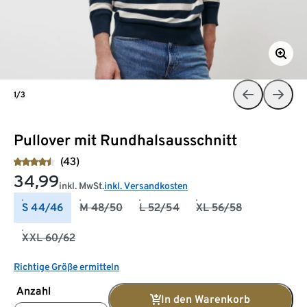
1/3
Pullover mit Rundhalsausschnitt
(43)
34,99
inkl. MwSt.
inkl. Versandkosten
S 44/46
M 48/50
L 52/54
XL 56/58
XXL 60/62
Richtige Größe ermitteln
Anzahl
In den Warenkorb