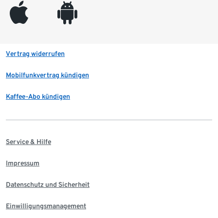
appleinc
android
Vertrag widerrufen
Mobilfunkvertrag kündigen
Kaffee-Abo kündigen
Service & Hilfe
Impressum
Datenschutz und Sicherheit
Einwilligungsmanagement