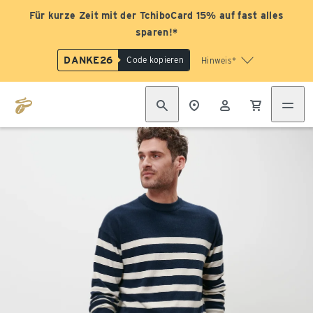
Für kurze Zeit mit der TchiboCard 15% auf fast alles
sparen!*
DANKE26
Code kopieren
Hinweis*