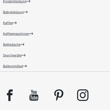
Kinderkleidung
Babykleidung
Kaffee
Kaffeemaschinen
Bettwäsche
Sportgeräte
Balkonmöbel
facebook
youtube
pinterest
instagram