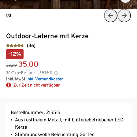
1/2
Outdoor-Laterne mit Kerze
(36)
-12%
35,00
39,99
30-Tage-Bestpreis:
39,99
€
inkl. MwSt.
inkl. Versandkosten
Zur Zeit nicht verfügbar
Bestellnummer: 215515
Aus rostfreiem Metall, mit batteriebetriebener LED-
Kerze
Stimmungsvolle Beleuchtung Garten