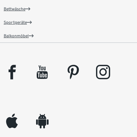
Bettwäsche
Sportgeräte
Balkonmöbel
facebook
youtube
pinterest
instagram
appleinc
android