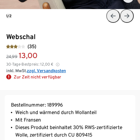
1/2
Webschal
(35)
13,00
24,99
30-Tage-Bestpreis:
12,00
€
inkl. MwSt.
zzgl. Versandkosten
Zur Zeit nicht verfügbar
Bestellnummer: 189996
Weich und wärmend durch Wollanteil
Mit Fransen
Dieses Produkt beinhaltet 30% RWS-zertifizierte
Wolle, zertifiziert durch CU 809415