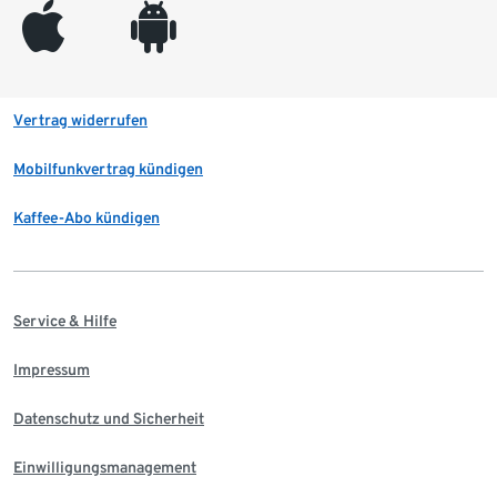
appleinc
android
Vertrag widerrufen
Mobilfunkvertrag kündigen
Kaffee-Abo kündigen
Service & Hilfe
Impressum
Datenschutz und Sicherheit
Einwilligungsmanagement