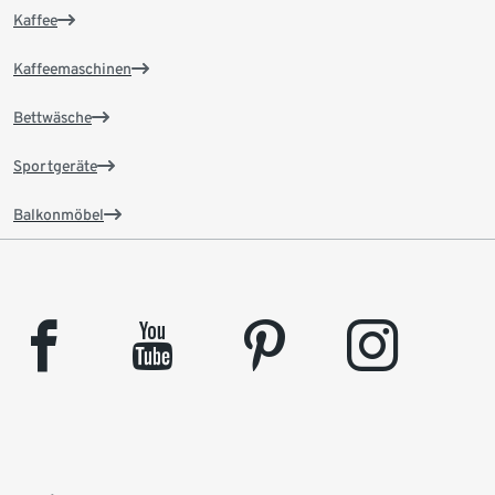
Kaffee
Kaffeemaschinen
Bettwäsche
Sportgeräte
Balkonmöbel
facebook
youtube
pinterest
instagram