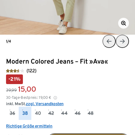
1/4
Modern Colored Jeans – Fit »Ava«
(122)
-21%
15,00
39,99
30-Tage-Bestpreis:
19,00
€
inkl. MwSt.
zzgl. Versandkosten
36
38
40
42
44
46
48
Richtige Größe ermitteln