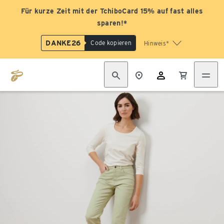
Für kurze Zeit mit der TchiboCard 15% auf fast alles
sparen!*
DANKE26
Code kopieren
Hinweis*