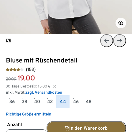
1/5
Bluse mit Rüschendetail
(152)
19,00
29,99
30-Tage-Bestpreis:
15,00
€
inkl. MwSt.
zzgl. Versandkosten
36
38
40
42
44
46
48
Richtige Größe ermitteln
Anzahl
In den Warenkorb