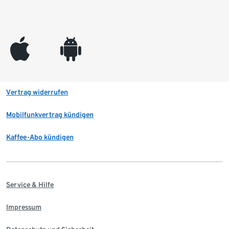
appleinc
android
Vertrag widerrufen
Mobilfunkvertrag kündigen
Kaffee-Abo kündigen
Service & Hilfe
Impressum