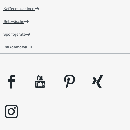
Kaffeemaschinen
Bettwäsche
Sportgeräte
Balkonmöbel
facebook
youtube
pinterest
xing
instagram