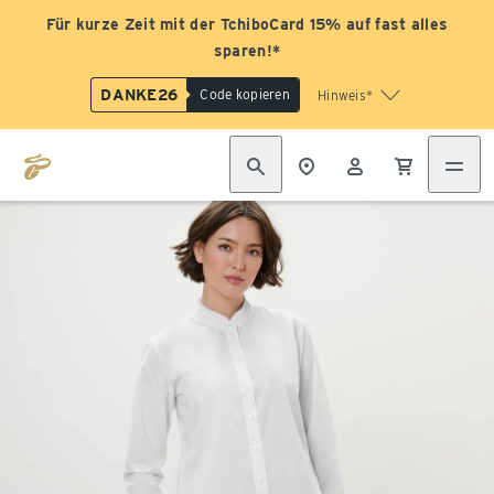
Für kurze Zeit mit der TchiboCard 15% auf fast alles
sparen!*
DANKE26
Code kopieren
Hinweis*