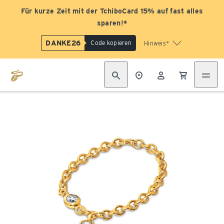
Für kurze Zeit mit der TchiboCard 15% auf fast alles
sparen!*
DANKE26
Code kopieren
Hinweis*