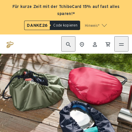
Für kurze Zeit mit der TchiboCard 15% auf fast alles
sparen!*
DANKE26
Code kopieren
Hinweis*