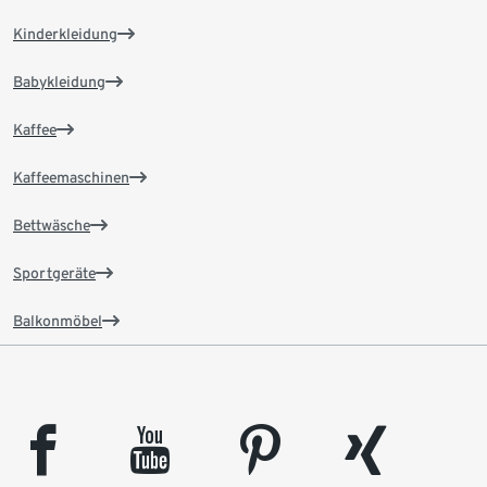
Kinderkleidung
Babykleidung
Kaffee
Kaffeemaschinen
Bettwäsche
Sportgeräte
Balkonmöbel
facebook
youtube
pinterest
xing