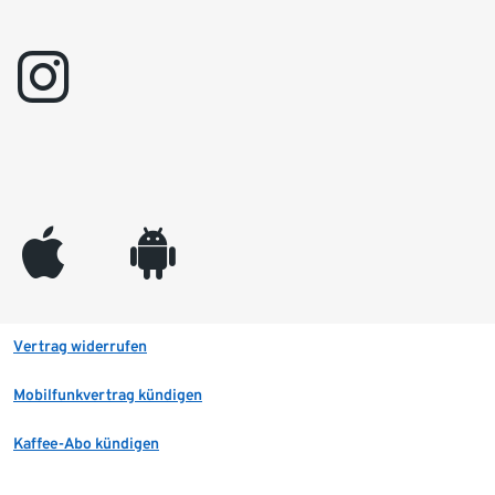
instagram
appleinc
android
Vertrag widerrufen
Mobilfunkvertrag kündigen
Kaffee-Abo kündigen