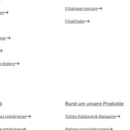
Filialreservierung
en
Filialfinder
ner
e ändern
d
Rund um unsere Produkte
os registrieren
Tchibo Kataloge & Magazine
le entdecken
Bedienungsanleitungen