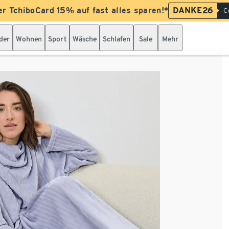
er TchiboCard 15% auf fast alles sparen!*
DANKE26
C
der
Wohnen
Sport
Wäsche
Schlafen
Sale
Mehr