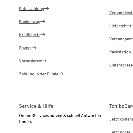
Ratenzahlung
Versandkost
Bankeinzug
Lieferzeit
Kreditkarte
Versandpart
Paypal
Packstation
Vorauskasse
Lieferadress
Zahlung in der Filiale
Service & Hilfe
TchiboCar
Online-Services nutzen & schnell Antworten
Jetzt kostenl
finden.
Jetzt Vortei