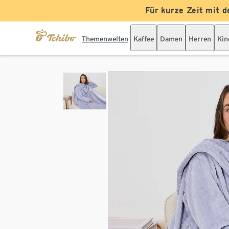
Für kurze Zeit mit d
Themenwelten
Kaffee
Damen
Herren
Kin