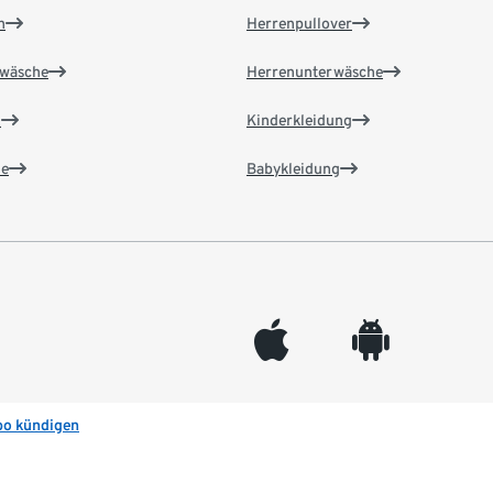
n
Herrenpullover
wäsche
Herrenunterwäsche
n
Kinderkleidung
e
Babykleidung
appleinc
android
bo kündigen