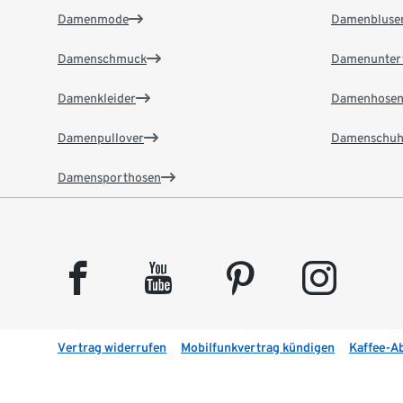
Damenmode
Damenbluse
Damenschmuck
Damenunter
Damenkleider
Damenhose
Damenpullover
Damenschuh
Damensporthosen
facebook
youtube
pinterest
instagram
Vertrag widerrufen
Mobilfunkvertrag kündigen
Kaffee-A