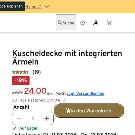
ode kopieren
Hinweis*
Suche
Kuscheldecke mit integrierten
Ärmeln
(19)
-19%
24,00
29,99
inkl. MwSt.
zzgl. Versandkosten
30-Tage-Bestpreis:
29,99
€
Anzahl
In den Warenkorb
Auf Lager
Liefertermin:
Di., 11.08.2026 - Do., 13.08.2026