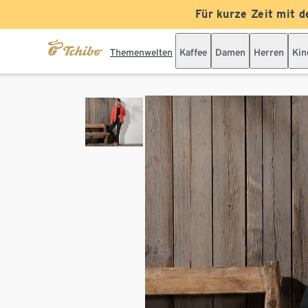
Für kurze Zeit mit d
Themenwelten
Kaffee
Damen
Herren
Kin