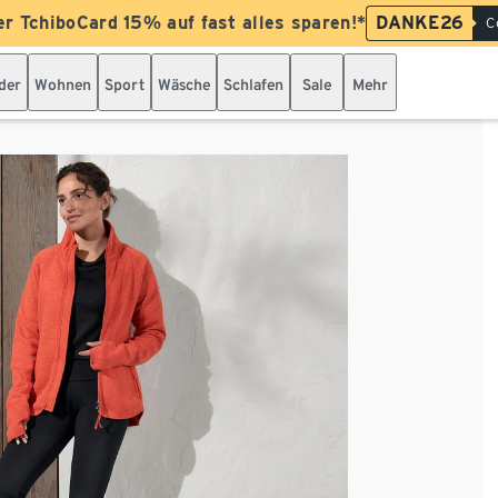
er TchiboCard 15% auf fast alles sparen!*
DANKE26
C
der
Wohnen
Sport
Wäsche
Schlafen
Sale
Mehr