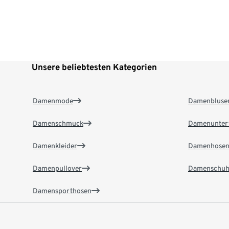
Unsere beliebtesten Kategorien
Damenmode
Damenbluse
Damenschmuck
Damenunter
Damenkleider
Damenhose
Damenpullover
Damenschuh
Damensporthosen