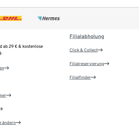
Filialabholung
d ab 29 € & kostenlose
Click & Collect
.
Filialreservierung
en
Filialfinder
ner
e ändern