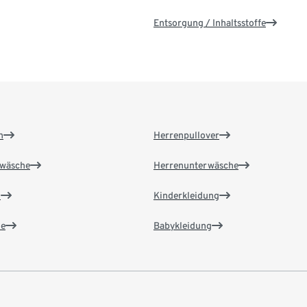
Entsorgung / Inhaltsstoffe
n
Herrenpullover
wäsche
Herrenunterwäsche
n
Kinderkleidung
e
Babykleidung