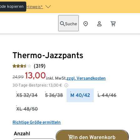
ode kopieren
Hinweis*
Suche
Thermo-Jazzpants
(319)
13,00
24,99
inkl. MwSt.
zzgl. Versandkosten
30-Tage-Bestpreis:
13,00
€
XS 32/34
S 36/38
M 40/42
L 44/46
XL 48/50
Richtige Größe ermitteln
Anzahl
In den Warenkorb