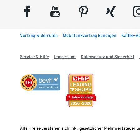
facebook
youtube
pinterest
xing
insta
Vertrag widerrufen
Mobilfunkvertrag kündigen
Kaffee-A
Service & Hilfe
Impressum
Datenschutz und Sicherheit
Alle Preise verstehen sich inkl. gesetzlicher Mehrwertsteuer u