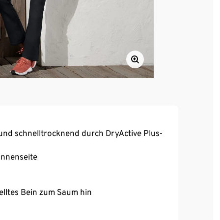
und schnelltrocknend durch DryActive Plus-
Innenseite
elltes Bein zum Saum hin
reora® – für optimale Bewegungsfreiheit