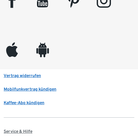
facebook
youtube
pinterest
instagram
appleinc
android
Vertrag widerrufen
Mobilfunkvertrag kündigen
Kaffee-Abo kündigen
Service & Hilfe