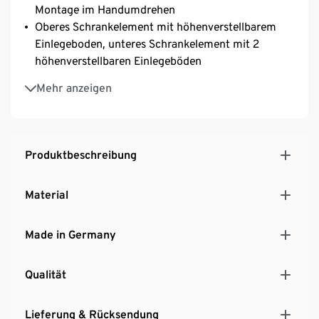
Montage im Handumdrehen
Oberes Schrankelement mit höhenverstellbarem
Einlegeboden, unteres Schrankelement mit 2
höhenverstellbaren Einlegeböden
Mittig mit großem Steckkasten
Mehr anzeigen
Hochwertige Verarbeitung mit strapazierfähigen
und stoßfesten Kunststoffkanten – besonders
langlebig
MADE IN GERMANY
Produktbeschreibung
Material
Made in Germany
Qualität
Lieferung & Rücksendung